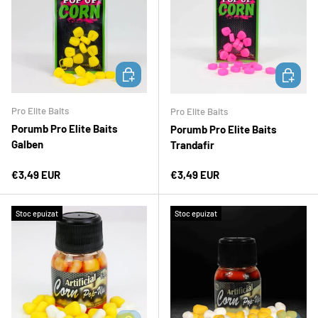
ADAUGĂ ÎN COȘ
ADAUGĂ 
Pro Elite Baits
Pro Elite Baits
Porumb Pro Elite Baits
Porumb Pro Elite Baits
Galben
Trandafir
Preț normal
Preț normal
€3,49 EUR
€3,49 EUR
Stoc epuizat
Stoc epuizat