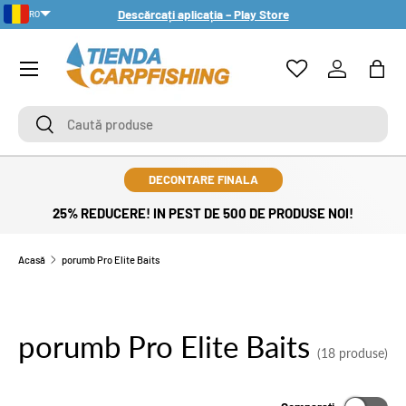
Descărcați aplicația – Play Store
RO
TRECI LA CONȚINUT
PT-PT
Meniu
Autentifica
Gean
Caută
Caută
DECONTARE FINALA
25% REDUCERE! IN PEST DE 500 DE PRODUSE NOI!
Acasă
porumb Pro Elite Baits
porumb Pro Elite Baits
(18 produse)