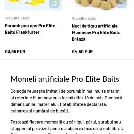
ADAUGĂ ÎN COȘ
ADAUGĂ 
Pro Elite Baits
Pro Elite Baits
Porumb pop ups Pro Elite
Nuci de tigru artificiale
Baits Frankfurter
Fluminow Pro Elite Baits
Brânză
Preț normal
Preț normal
€3,95 EUR
€4,50 EUR
Momeli artificiale Pro Elite Baits
Colecția reunește imitații de porumb în mai multe mărimi
și referințe Fluminow cu o formă diferită de bob. Compară
dimensiunile, materialul, flotabilitatea declarată,
culoarea și numărul de bucăți.
Testează fiecare momeală cu cârligul, părul, șurubul sau
stopper-ul prevăzut pentru a observa fixarea și echilibrul;