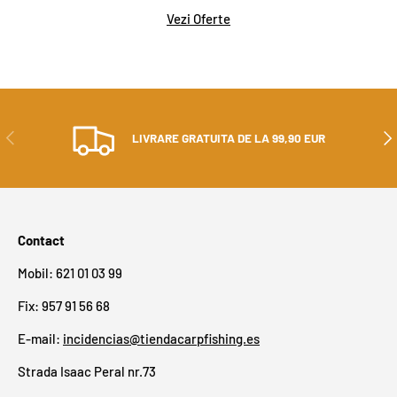
Vezi Oferte
ANTERIOR
ÎN 
LIVRARE GRATUITA DE LA 99,90 EUR
Contact
Mobil: 621 01 03 99
Fix: 957 91 56 68
E-mail:
incidencias@tiendacarpfishing.es
Strada Isaac Peral nr.73