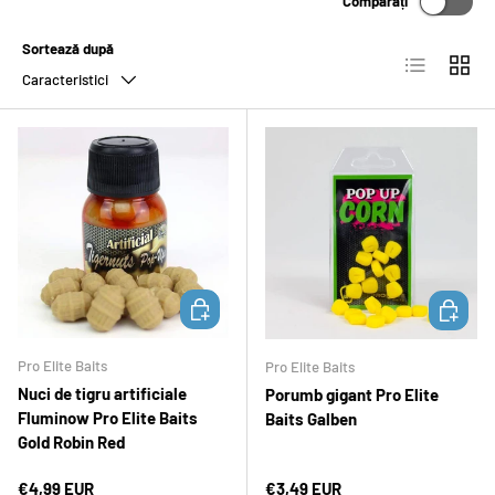
Comparați
Sortează după
Lista
Grilă
Caracteristici
ADAUGĂ ÎN COȘ
ADAUGĂ 
Pro Elite Baits
Pro Elite Baits
Nuci de tigru artificiale
Porumb gigant Pro Elite
Fluminow Pro Elite Baits
Baits Galben
Gold Robin Red
Preț normal
Preț normal
€4,99 EUR
€3,49 EUR