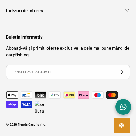
Link-uri de interes
Buletin informativ
Abonați-vă și primiți oferte exclusive la cele mai bune mărci de
carpfishing
Adresa dvs. de e-mail
ABONEAZĂ
Metode de plată acceptate
© 2026
Tienda Carpfishing
.