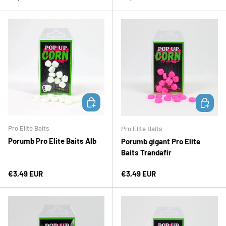
ADAUGĂ ÎN COȘ
ADAUGĂ 
Pro Elite Baits
Pro Elite Baits
Porumb Pro Elite Baits Alb
Porumb gigant Pro Elite
Baits Trandafir
Preț normal
Preț normal
€3,49 EUR
€3,49 EUR