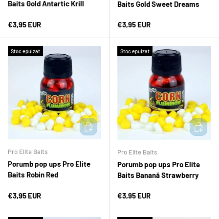
Baits Gold Antartic Krill
Baits Gold Sweet Dreams
Preț normal
Preț normal
€3,95 EUR
€3,95 EUR
Stoc epuizat
Stoc epuizat
ADAUGĂ ÎN COȘ
ADAUGĂ 
Pro Elite Baits
Pro Elite Baits
Porumb pop ups Pro Elite
Porumb pop ups Pro Elite
Baits Robin Red
Baits Banană Strawberry
Preț normal
Preț normal
€3,95 EUR
€3,95 EUR