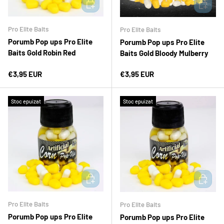
ADAUGĂ ÎN COȘ
ADAUGĂ 
Pro Elite Baits
Pro Elite Baits
Porumb Pop ups Pro Elite
Porumb Pop ups Pro Elite
Baits Gold Robin Red
Baits Gold Bloody Mulberry
Preț normal
Preț normal
€3,95 EUR
€3,95 EUR
Stoc epuizat
Stoc epuizat
ADAUGĂ ÎN COȘ
ADAUGĂ 
Pro Elite Baits
Pro Elite Baits
Porumb Pop ups Pro Elite
Porumb Pop ups Pro Elite