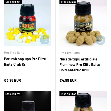
Stoc epuizat
Stoc epuizat
ADAUGĂ ÎN COȘ
ADAUGĂ 
Pro Elite Baits
Pro Elite Baits
Porumb pop ups Pro Elite
Nuci de tigru artificiale
Baits Crab Krill
Fluminow Pro Elite Baits
Gold Antartic Krill
Preț normal
Preț normal
€3,95 EUR
€4,99 EUR
Stoc epuizat
Stoc epuizat