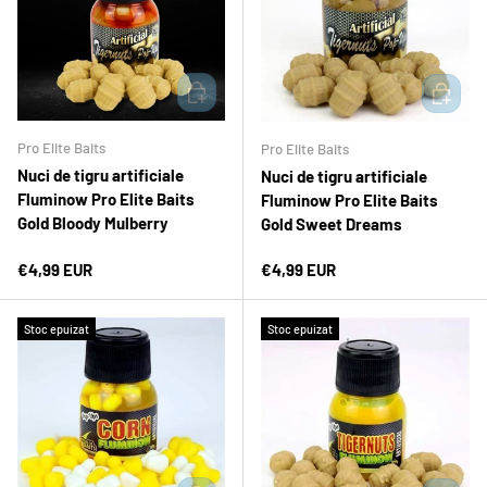
ADAUGĂ ÎN COȘ
ADAUGĂ 
Pro Elite Baits
Pro Elite Baits
Nuci de tigru artificiale
Nuci de tigru artificiale
Fluminow Pro Elite Baits
Fluminow Pro Elite Baits
Gold Bloody Mulberry
Gold Sweet Dreams
Preț normal
Preț normal
€4,99 EUR
€4,99 EUR
Stoc epuizat
Stoc epuizat